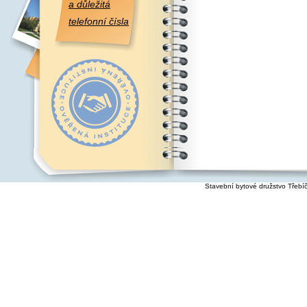
a důležitá
telefonní čísla
Stavební bytové družstvo Třebí