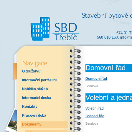
674 01 T
568 610 160,
info@s
Domovní řád
O družstvu
Domovní řád
Informační portál G5i
Bendova
Nabídka služeb
Volební a jedn
Informační deska
Kontakty
Volební řád
Pracovní doba
Jednací řád
Bendova
Dokumenty