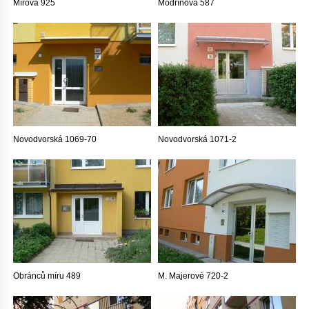
Mírová 925
Modřínová 587
Novodvorská 1069-70
Novodvorská 1071-2
Obránců míru 489
M. Majerové 720-2