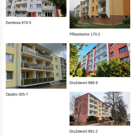
Demlova 974-5
Přibyslavice 170-2
Družstevní 988-9
Opatov 305-7
Družstevní 991-2