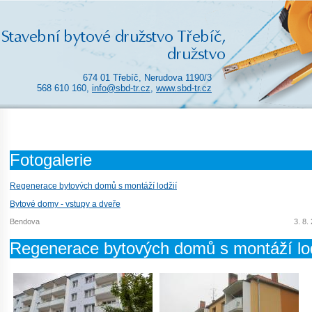
674 01 Třebíč, Nerudova 1190/3
568 610 160,
info@sbd-tr.cz
,
www.sbd-tr.cz
Fotogalerie
Regenerace bytových domů s montáží lodžií
Bytové domy - vstupy a dveře
Bendova
3. 8.
Regenerace bytových domů s montáží lod