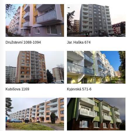
Družstevní 1088-1094
Jar. Haška 674
Kubišova 1169
Kyjevská 571-6