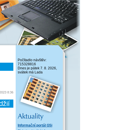
Počítadlo návštěv:
715328816
Dnes je pátek 7. 8. 2026,
svátek má Lada
 2023 8:36
žií
Informační portál G5i