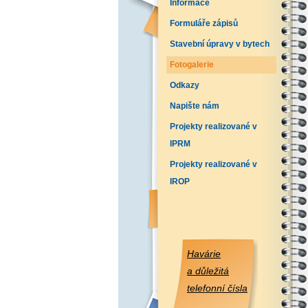
Informace
Formuláře zápisů
Stavební úpravy v bytech
Fotogalerie
Odkazy
Napište nám
Projekty realizované v
IPRM
Projekty realizované v
IROP
Havárie
a důležitá
telefonní čísla