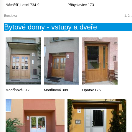
Náměšť, Lesní 734-9
Přibyslavice 173
Bendova
1. 2.
Bytové domy - vstupy a dveře
Modřínová 317
Modřínová 309
Opatov 175