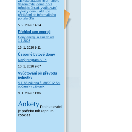
Získejte aktuální informace o
Vašem bytě, domě, SVJ
(předpis úhrad, vyúčtování,
výkazy domu, atd.) po
přihlášení do Informačního
portálu G5i.
5. 2. 2026 14:24
Přehled cen energií
Ceny energií a služeb od
1.1.2026
16. 1. 2026 9:11
Úsporné bytové domy
Nový program SFPI
16. 1. 2026 9:07
Vyúčtování při převodu
jednotky
§ 1186 zákona č. 89/2012 Sb.,
občanský zákoník
9. 1. 2026 11:06
Pro hlasování
je potřeba mít zapnuto
cookies