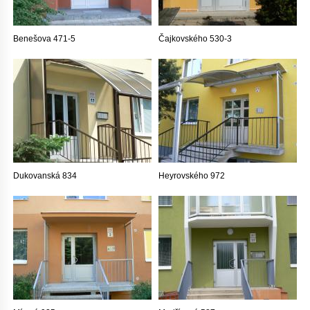
Benešova 471-5
Čajkovského 530-3
Dukovanská 834
Heyrovského 972