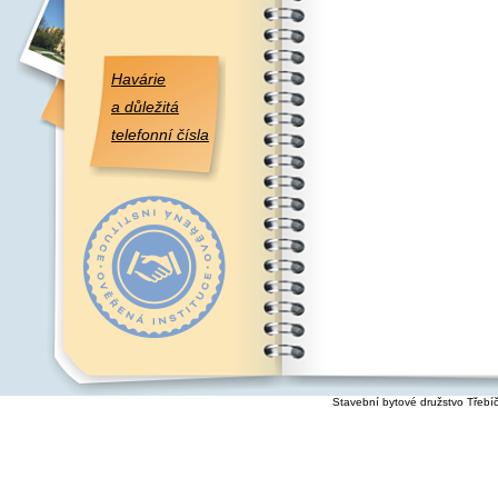
Havárie
a důležitá
telefonní čísla
Stavební bytové družstvo Třebí