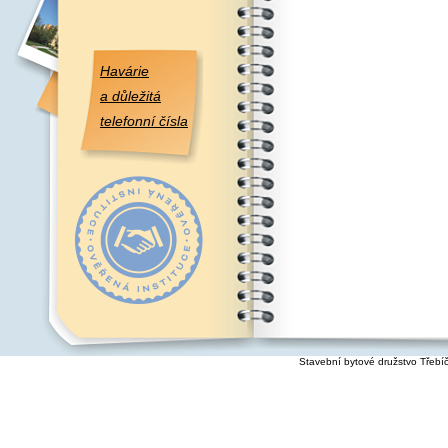
Havárie
a důležitá
telefonní čísla
Stavební bytové družstvo Třebí