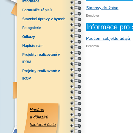
Informace
Stanovy družstva
Formuláře zápisů
Bendova
Stavební úpravy v bytech
Informace pro 
Fotogalerie
Odkazy
Poučení subjektu údajů
Napište nám
Bendova
Projekty realizované v
IPRM
Projekty realizované v
IROP
Havárie
a důležitá
telefonní čísla