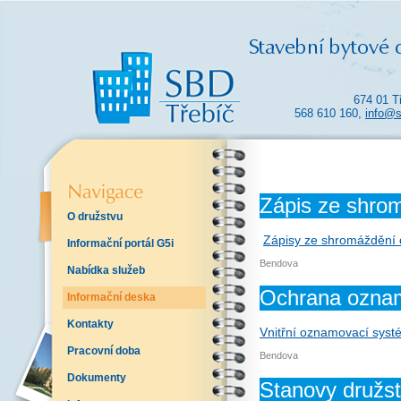
674 01 T
568 610 160,
info@s
Zápis ze shro
O družstvu
Zápisy ze shromáždění 
Informační portál G5i
Bendova
Nabídka služeb
Ochrana ozna
Informační deska
Kontakty
Vnitřní oznamovací sys
Pracovní doba
Bendova
Dokumenty
Stanovy družs