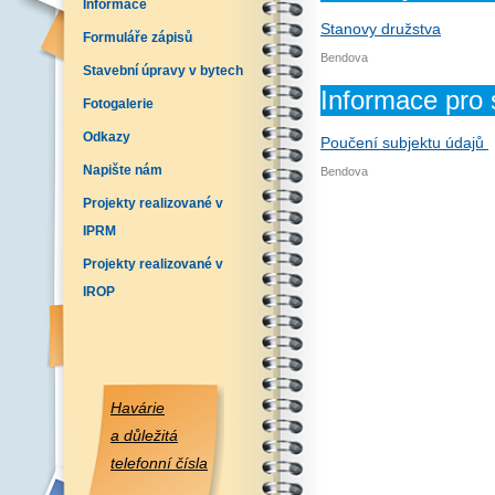
Informace
Stanovy družstva
Formuláře zápisů
Bendova
Stavební úpravy v bytech
Informace pro 
Fotogalerie
Odkazy
Poučení subjektu údajů
Napište nám
Bendova
Projekty realizované v
IPRM
Projekty realizované v
IROP
Havárie
a důležitá
telefonní čísla