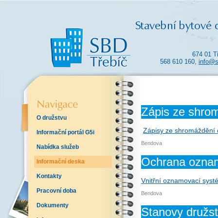
674 01 T
568 610 160,
info@s
Zápis ze shro
O družstvu
Zápisy ze shromáždění 
Informační portál G5i
Bendova
Nabídka služeb
Ochrana ozna
Informační deska
Kontakty
Vnitřní oznamovací sys
Pracovní doba
Bendova
Dokumenty
Stanovy družs