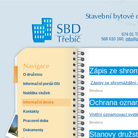
674 01 T
568 610 160,
info@s
Zápis ze shro
O družstvu
Zápisy ze shromáždění 
Informační portál G5i
Bendova
Nabídka služeb
Ochrana ozna
Informační deska
Kontakty
Vnitřní oznamovací sys
Pracovní doba
Bendova
Dokumenty
Stanovy družs