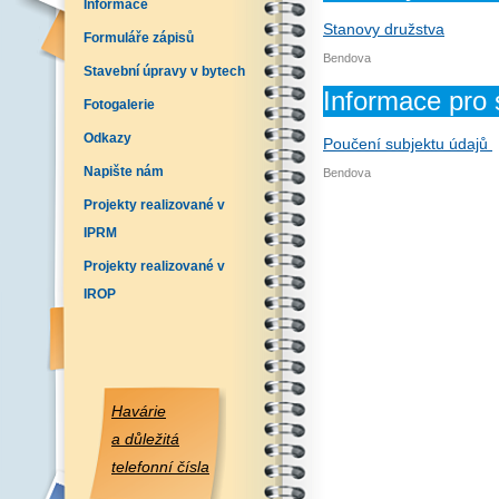
Informace
Stanovy družstva
Formuláře zápisů
Bendova
Stavební úpravy v bytech
Informace pro 
Fotogalerie
Odkazy
Poučení subjektu údajů
Napište nám
Bendova
Projekty realizované v
IPRM
Projekty realizované v
IROP
Havárie
a důležitá
telefonní čísla