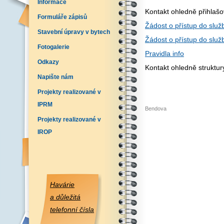
Informace
Kontakt ohledně přihlaš
Formuláře zápisů
Žádost o přístup do služb
Stavební úpravy v bytech
Žádost o přístup do služ
Fotogalerie
Pravidla info
Odkazy
Kontakt ohledně struktu
Napište nám
Projekty realizované v
IPRM
Bendova
Projekty realizované v
IROP
Havárie
a důležitá
telefonní čísla