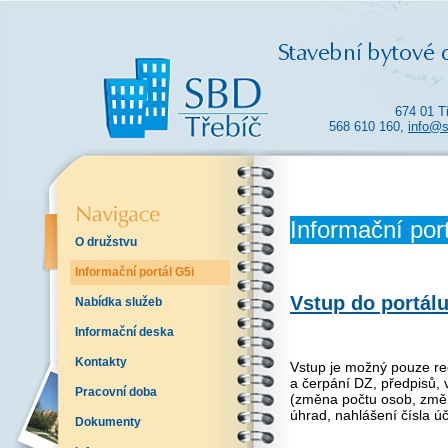
674 01 T
568 610 160,
info@s
Informační por
O družstvu
Informační portál G5i
Vstup do
portálu
Nabídka služeb
Informační deska
Kontakty
Vstup je možný pouze re
a čerpání DZ, předpisů, 
Pracovní doba
(změna počtu osob, změ
úhrad, nahlášení čísla ú
Dokumenty