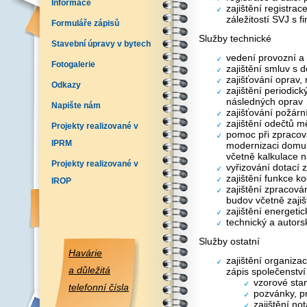
Informace
zajištění registra
záležitostí SVJ s 
Formuláře zápisů
Služby technické
Stavební úpravy v bytech
vedení provozní a
Fotogalerie
zajištění smluv s 
zajišťování oprav,
Odkazy
zajištění periodick
následných oprav
Napište nám
zajišťování požár
zajištění odečtů mě
Projekty realizované v
pomoc při zpracov
IPRM
modernizaci domu
včetně kalkulace n
Projekty realizované v
vyřizování dotací
zajištění funkce k
IROP
zajištění zpracová
budov včetně zajiš
zajištění energeti
technický a autorsk
Služby ostatní
Havárie
zajištění organiza
a důležitá
zápis společenství 
vzorové sta
telefonní čísla
pozvánky, pr
zajištění no