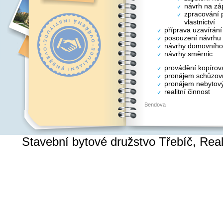
návrh na záp
zpracování p
vlastnictví
příprava uzavírán
posouzení návrhu
návrhy domovního
návrhy směrnic
provádění kopírov
pronájem schůzovn
pronájem nebytový
realitní činnost
Bendova
Stavební bytové družstvo Třebíč, Re