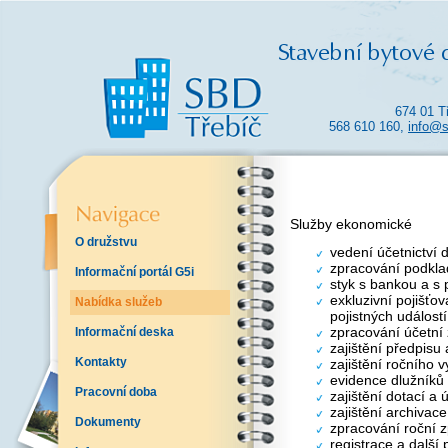
674 01 T
568 610 160,
info@s
Služby ekonomické
O družstvu
vedení účetnictví 
zpracování podkla
Informační portál G5i
styk s bankou a s 
exkluzivní pojišťo
Nabídka služeb
pojistných událostí
zpracování účetní
Informační deska
zajištění předpisu
Kontakty
zajištění ročního 
evidence dlužníků
Pracovní doba
zajištění dotací a
zajištění archivac
Dokumenty
zpracování roční z
registrace a další 