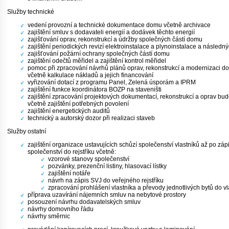
Služby technické
vedení provozní a technické dokumentace domu včetně archivace
zajištění smluv s dodavateli energií a dodávek těchto energií
zajišťování oprav, rekonstrukcí a údržby společných částí domu
zajištění periodických revizí elektroinstalace a plynoinstalace a následn
zajišťování požární ochrany společných částí domu
zajištění odečtů měřidel a zajištění kontrol měřidel
pomoc při zpracování návrhů plánů oprav, rekonstrukcí a modernizaci d
včetně kalkulace nákladů a jejich financování
vyřizování dotací z programu Panel, Zelená úsporám a IPRM
zajištění funkce koordinátora BOZP na staveništi
zajištění zpracování projektových dokumentací, rekonstrukcí a oprav bu
včetně zajištění potřebných povolení
zajištění energetických auditů
technický a autorský dozor při realizaci staveb
Služby ostatní
zajištění organizace ustavujících schůzí společenství vlastníků až po záp
společenství do rejstříku včetně:
vzorové stanovy společenství
pozvánky, prezenční listiny, hlasovací lístky
zajištění notáře
návrh na zápis SVJ do veřejného rejstříku
zpracování prohlášení vlastníka a převody jednotlivých bytů do vla
příprava uzavírání nájemních smluv na nebytové prostory
posouzení návrhu dodavatelských smluv
návrhy domovního řádu
návrhy směrnic