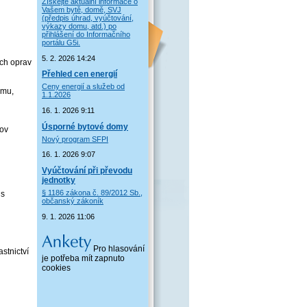
Získejte aktuální informace o
Vašem bytě, domě, SVJ
(předpis úhrad, vyúčtování,
výkazy domu, atd.) po
přihlášení do Informačního
portálu G5i.
5. 2. 2026 14:24
ých oprav
Přehled cen energií
Ceny energií a služeb od
omu,
1.1.2026
16. 1. 2026 9:11
Úsporné bytové domy
dov
Nový program SFPI
16. 1. 2026 9:07
Vyúčtování při převodu
jednotky
§ 1186 zákona č. 89/2012 Sb.,
is
občanský zákoník
9. 1. 2026 11:06
Pro hlasování
stnictví
je potřeba mít zapnuto
cookies