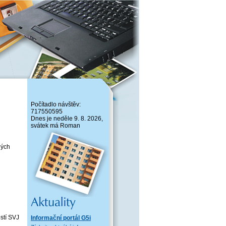
Počítadlo návštěv:
717550595
Dnes je neděle 9. 8. 2026,
svátek má Roman
ných
ostí SVJ
Informační portál G5i