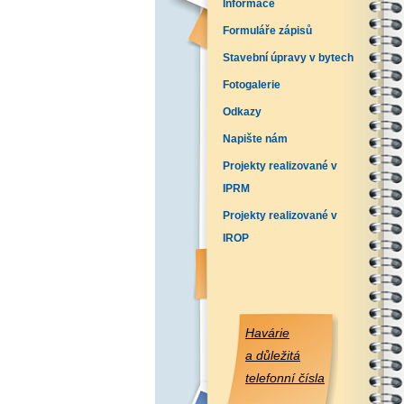
Informace
Formuláře zápisů
Stavební úpravy v bytech
Fotogalerie
Odkazy
Napište nám
Projekty realizované v
IPRM
Projekty realizované v
IROP
Havárie
a důležitá
telefonní čísla