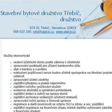
674 01 Třebíč, Nerudova 1190/3
568 610 160,
info@sbd-tr.cz
,
www.sbd-tr.cz
Služby ekonomické
vedení účetnictví domu podle zákona o účetnictví
zpracování podkladů pro zřízení bankovního účtu
styk s bankou a s poštou
exkluzivní pojišťovací servis budov včetně spolupráce na likvidaci pojist
událostí
zpracování účetní závěrky
zajištění předpisu a plateb nájemného
zajištění ročního vyúčtování služeb
evidence dlužníků a vymáhání pohledávek
zajištění dotací a úvěrů na opravy domů
zajištění archivace veškerých účetních dokladů
zpracování roční zprávy o činnosti správce
registrace a další povinnosti ve vztahu SVJ a zdrav. a soc. pojištění
zajištění registrace na finančním úřadu včetně dalšího vyřizování záležit
s finančním úřadem