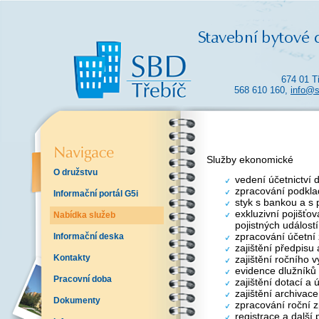
674 01 T
568 610 160,
info@s
Služby ekonomické
O družstvu
vedení účetnictví 
zpracování podkla
Informační portál G5i
styk s bankou a s 
exkluzivní pojišťo
Nabídka služeb
pojistných událostí
zpracování účetní
Informační deska
zajištění předpisu
Kontakty
zajištění ročního 
evidence dlužníků
Pracovní doba
zajištění dotací a
zajištění archivac
Dokumenty
zpracování roční z
registrace a další 