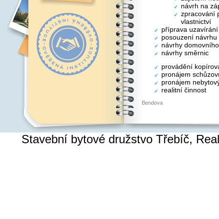
návrh na záp
zpracování p
vlastnictví
příprava uzavírán
posouzení návrhu
návrhy domovního
návrhy směrnic
provádění kopírov
pronájem schůzovn
pronájem nebytový
realitní činnost
Bendova
Stavební bytové družstvo Třebíč, Re