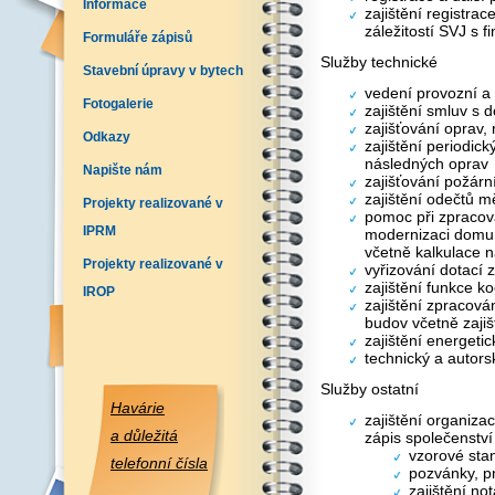
Informace
zajištění registra
záležitostí SVJ s 
Formuláře zápisů
Služby technické
Stavební úpravy v bytech
vedení provozní a
Fotogalerie
zajištění smluv s 
zajišťování oprav,
Odkazy
zajištění periodick
následných oprav
Napište nám
zajišťování požár
zajištění odečtů mě
Projekty realizované v
pomoc při zpracov
IPRM
modernizaci domu
včetně kalkulace n
Projekty realizované v
vyřizování dotací
zajištění funkce k
IROP
zajištění zpracová
budov včetně zajiš
zajištění energeti
technický a autorsk
Služby ostatní
Havárie
zajištění organiza
a důležitá
zápis společenství 
vzorové sta
telefonní čísla
pozvánky, pr
zajištění no