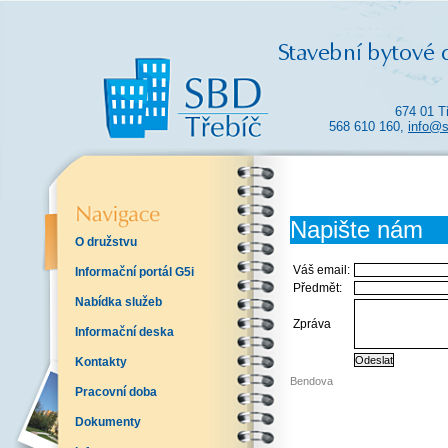
674 01 T
568 610 160,
info@s
Napište nám
O družstvu
Váš email:
Informační portál G5i
Předmět:
Nabídka služeb
Zpráva
Informační deska
Kontakty
Bendova
Pracovní doba
Dokumenty