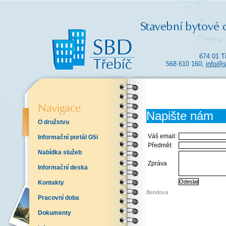
674 01 T
568 610 160,
info@s
Napište nám
O družstvu
Váš email:
Informační portál G5i
Předmět:
Nabídka služeb
Zpráva
Informační deska
Kontakty
Bendova
Pracovní doba
Dokumenty