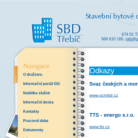
674 01 T
568 610 160,
info@s
Odkazy
O družstvu
Svaz českých a mor
Informační portál G5i
Nabídka služeb
www.scmbd.cz
Informační deska
Kontakty
TTS - energo s.r.o.
Pracovní doba
www.tts.cz
Dokumenty