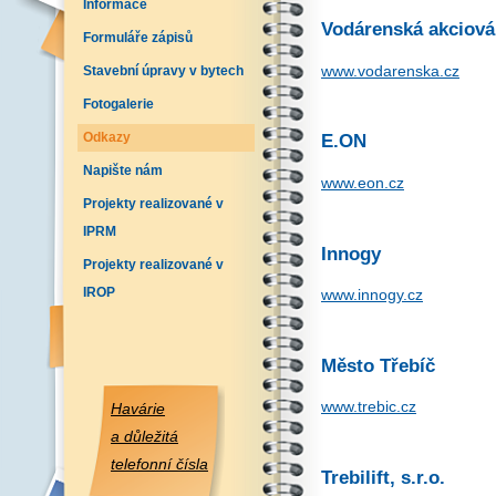
Informace
Vodárenská akciová 
Formuláře zápisů
www.vodarenska.cz
Stavební úpravy v bytech
Fotogalerie
Odkazy
E.ON
Napište nám
www.eon.cz
Projekty realizované v
IPRM
Innogy
Projekty realizované v
IROP
www.innogy.cz
Město Třebíč
www.trebic.cz
Havárie
a důležitá
telefonní čísla
Trebilift, s.r.o.