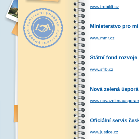
www.trebilift.cz
Ministerstvo pro mí
www.mmr.cz
Státní fond rozvoje
www.sfrb.cz
Nová zelená úspor
www.novazelenausporam
Oficiální servis če
www.justice.cz