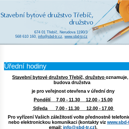
674 01 Třebíč, Nerudova 1190/3
568 610 160,
info@sbd-tr.cz
,
www.sbd-tr.cz
Úřední hodiny
Stavební bytové družstvo Třebíč, družstvo
oznamuje,
budova družstva
je pro veřejnost otevřena v úřední dny
Pondělí 7.00 - 11.30 12.00 - 15.00
Středa 7.00 - 11.30 12.00 - 17.00
Pro vyřízení Vašich záležitostí
volte přednostně telefon
nebo elektronickou komunikaci
(kontakty viz
www.sbd-t
email:
info@sbd-tr.cz
).