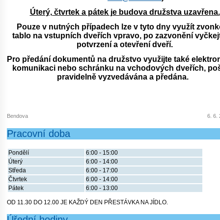
Úterý, čtvrtek a pátek je budova družstva uzavřena.
Pouze v nutných případech lze v tyto dny využít zvon
tablo na vstupních dveřích vpravo, po zazvonění vyčkej
potvrzení a otevření dveří.
Pro předání dokumentů na družstvo využijte také elektro
komunikaci nebo schránku na vchodových dveřích, poš
pravidelně vyzvedávána a předána.
Bendova
6. 6.
Pracovní doba
Pondělí
6:00 - 15:00
Úterý
6:00 - 14:00
Středa
6:00 - 17:00
Čtvrtek
6:00 - 14:00
Pátek
6:00 - 13:00
OD 11.30 DO 12.00 JE KAŽDÝ DEN PŘESTÁVKA NA JÍDLO.
Úřední hodiny