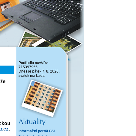
Počítadlo návštěv:
715397955
Dnes je pátek 7. 8. 2026,
svátek má Lada
 že
ickou
r.cz
,
Informační portál G5i