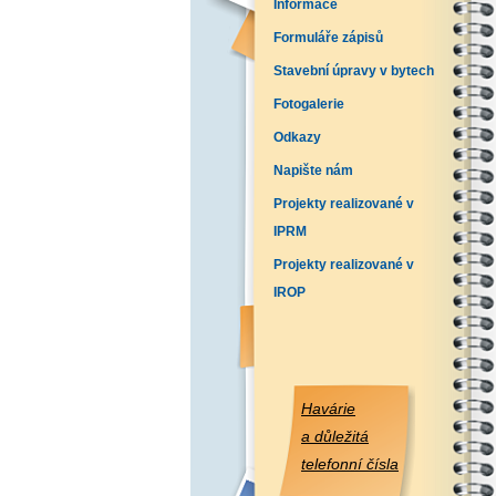
Informace
Formuláře zápisů
Stavební úpravy v bytech
Fotogalerie
Odkazy
Napište nám
Projekty realizované v
IPRM
Projekty realizované v
IROP
Havárie
a důležitá
telefonní čísla