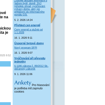
Získejte aktuální informace o
Vašem bytě, domě, SVJ
(předpis úhrad, vyúčtování,
výkazy domu, atd.) po
přihlášení do Informačního
kové
portálu G5i.
te na
5. 2. 2026 14:24
Přehled cen energií
nickou
Ceny energií a služeb od
ta je
1.1.2026
16. 1. 2026 9:11
Úsporné bytové domy
Nový program SFPI
16. 1. 2026 9:07
 2025 9:52
Vyúčtování při převodu
jednotky
§ 1186 zákona č. 89/2012 Sb.,
občanský zákoník
9. 1. 2026 11:06
Pro hlasování
je potřeba mít zapnuto
cookies