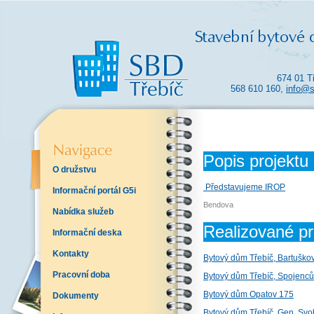
674 01 T
568 610 160,
info@s
Popis projektu
O družstvu
Představujeme IROP
Informační portál G5i
Bendova
Nabídka služeb
Realizované pr
Informační deska
Kontakty
Bytový dům Třebíč, Bartuško
Pracovní doba
Bytový dům Třebíč, Spojenců
Bytový dům Opatov 175
Dokumenty
Bytový dům Třebíč, Gen. Sv