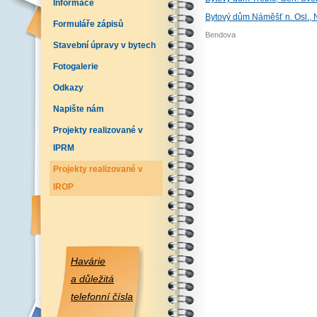
Informace
Bytový dům Náměšť n. Osl., 
Formuláře zápisů
Bendova
Stavební úpravy v bytech
Fotogalerie
Odkazy
Napište nám
Projekty realizované v
IPRM
Projekty realizované v
IROP
Havárie
a důležitá
telefonní čísla