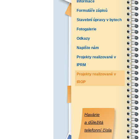
Informace
Formuláře zápisů
Stavební úpravy v bytech
Fotogalerie
Odkazy
Napište nám
Projekty realizované v
IPRM
Projekty realizované v
IROP
Havárie
a důležitá
telefonní čísla