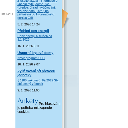
Získejte aktuální informace o
Vašem bytě, domě, SVJ
(předpis úhrad, vyúčtování,
výkazy domu, atd.) po
2018 14:11
přihlášení do Informačního
portálu G5i.
5. 2. 2026 14:24
Přehled cen energií
Ceny energií a služeb od
1.1.2026
16. 1. 2026 9:11
Úsporné bytové domy
Nový program SFPI
16. 1. 2026 9:07
Vyúčtování při převodu
jednotky
§ 1186 zákona č. 89/2012 Sb.,
občanský zákoník
9. 1. 2026 11:06
Pro hlasování
je potřeba mít zapnuto
cookies