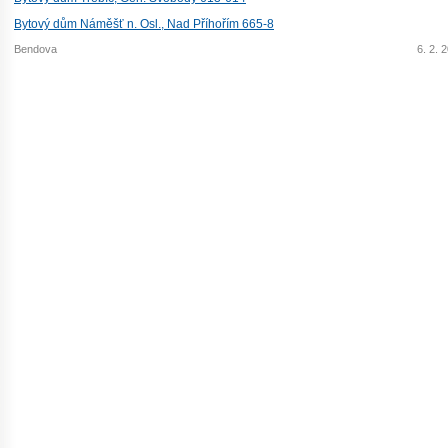
Bytový dům Náměšť n. Osl., Nad Příhořím 665-8
Bendova
6. 2. 