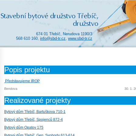
674 01 Třebíč, Nerudova 1190/3
568 610 160,
info@sbd-tr.cz
,
www.sbd-tr.cz
Popis projektu
Představujeme IROP
Bendova
30. 1. 
Realizované projekty
Bytový dům Třebíč, Bartuškova 710-1
Bytový dům Třebíč, Spojenců 872-4
Bytový dům Opatov 175
Bytový dům Třebíč, Gen. Svobody 613-614