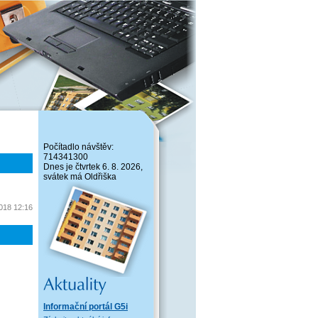
Počítadlo návštěv:
714341300
Dnes je čtvrtek 6. 8. 2026,
svátek má Oldřiška
2018 12:16
Informační portál G5i