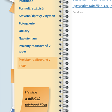
Informace
Bytový dům Náměšť n. Osl., 
Formuláře zápisů
Bendova
Stavební úpravy v bytech
Fotogalerie
Odkazy
Napište nám
Projekty realizované v
IPRM
Projekty realizované v
IROP
Havárie
a důležitá
telefonní čísla