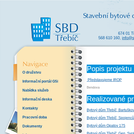
674 01 T
568 610 160,
info@s
Popis projektu
O družstvu
Představujeme IROP
Informační portál G5i
Bendova
Nabídka služeb
Realizované pr
Informační deska
Kontakty
Bytový dům Třebíč, Bartuško
Pracovní doba
Bytový dům Třebíč, Spojenců
Bytový dům Opatov 175
Dokumenty
Bytový dům Třebíč, Gen. Sv