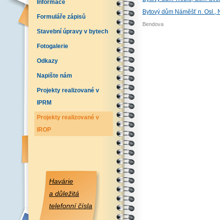
Informace
Bytový dům Náměšť n. Osl., 
Formuláře zápisů
Bendova
Stavební úpravy v bytech
Fotogalerie
Odkazy
Napište nám
Projekty realizované v
IPRM
Projekty realizované v
IROP
Havárie
a důležitá
telefonní čísla