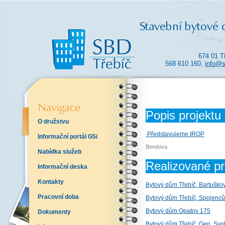
674 01 T
568 610 160,
info@s
Popis projektu
O družstvu
Představujeme IROP
Informační portál G5i
Bendova
Nabídka služeb
Realizované pr
Informační deska
Kontakty
Bytový dům Třebíč, Bartuško
Pracovní doba
Bytový dům Třebíč, Spojenců
Bytový dům Opatov 175
Dokumenty
Bytový dům Třebíč, Gen. Sv