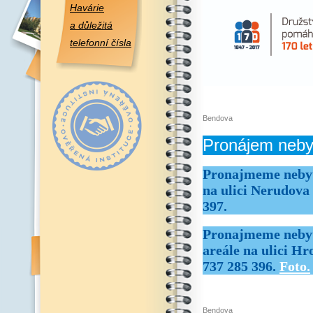
Havárie
a důležitá
telefonní čísla
Bendova
Pronájem neby
Pronajmeme nebyto
na ulici Nerudova 
397.
Pronajmeme nebyto
areále na ulici Hr
737 285 396.
Foto.
Bendova