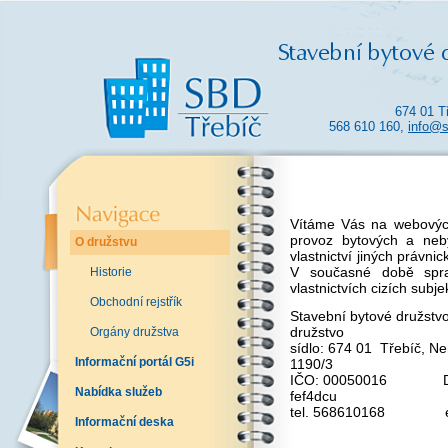
674 01 T
568 610 160,
info@s
Vítáme Vás na webových
provoz bytových a neby
O družstvu
vlastnictví jiných právnic
V současné době spra
Historie
vlastnictvích cizích subje
Obchodní rejstřík
Stavební bytové družstvo
dru
Orgány družstva
sídlo: 674 01 Třebíč, N
Informační portál G5i
11
IČO: 00050016 DI
Nabídka služeb
fef4dcu
tel. 568610168 e-
Informační deska