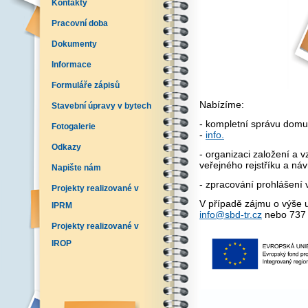
Kontakty
Pracovní doba
Dokumenty
Informace
Formuláře zápisů
Nabízíme:
Stavební úpravy v bytech
- kompletní správu domu
Fotogalerie
-
info.
Odkazy
- organizaci založení a v
veřejného rejstříku a ná
Napište nám
- zpracování prohlášení v
Projekty realizované v
V případě zájmu o výše 
IPRM
info@sbd-tr.cz
nebo 737 
Projekty realizované v
IROP