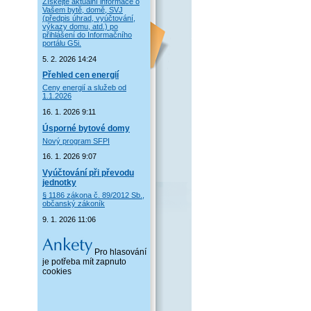
Získejte aktuální informace o
Vašem bytě, domě, SVJ
(předpis úhrad, vyúčtování,
výkazy domu, atd.) po
přihlášení do Informačního
portálu G5i.
5. 2. 2026 14:24
Přehled cen energií
Ceny energií a služeb od
1.1.2026
16. 1. 2026 9:11
Úsporné bytové domy
Nový program SFPI
16. 1. 2026 9:07
Vyúčtování při převodu
jednotky
§ 1186 zákona č. 89/2012 Sb.,
občanský zákoník
9. 1. 2026 11:06
Pro hlasování
je potřeba mít zapnuto
cookies