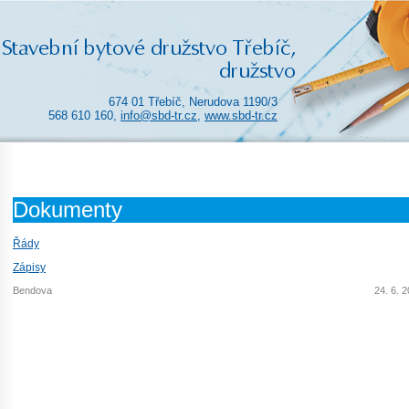
674 01 Třebíč, Nerudova 1190/3
568 610 160,
info@sbd-tr.cz
,
www.sbd-tr.cz
Dokumenty
Řády
Zápisy
Bendova
24. 6. 