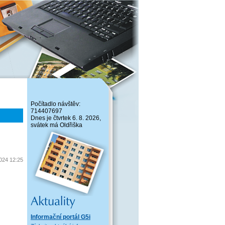
Počítadlo návštěv:
714407697
Dnes je čtvrtek 6. 8. 2026,
svátek má Oldřiška
2024 12:25
Informační portál G5i