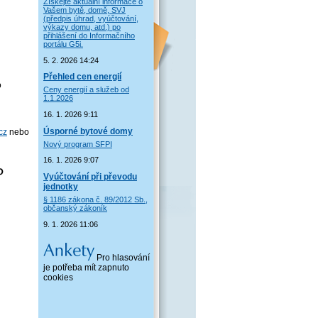
Získejte aktuální informace o
Vašem bytě, domě, SVJ
(předpis úhrad, vyúčtování,
výkazy domu, atd.) po
přihlášení do Informačního
portálu G5i.
5. 2. 2026 14:24
Přehled cen energií
o
Ceny energií a služeb od
1.1.2026
16. 1. 2026 9:11
Úsporné bytové domy
cz
nebo
Nový program SFPI
16. 1. 2026 9:07
Vyúčtování při převodu
jednotky
§ 1186 zákona č. 89/2012 Sb.,
občanský zákoník
9. 1. 2026 11:06
Pro hlasování
je potřeba mít zapnuto
cookies