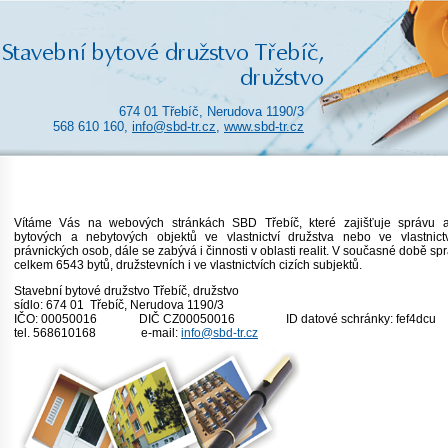
674 01 Třebíč, Nerudova 1190/3
568 610 160,
info@sbd-tr.cz
,
www.sbd-tr.cz
Vítáme Vás na webových stránkách SBD Třebíč, které zajišťuje správu 
bytových a nebytových objektů ve vlastnictví družstva nebo ve vlastnictv
právnických osob, dále se zabývá i činnosti v oblasti realit. V současné době s
celkem 6543 bytů, družstevních i ve vlastnictvích cizích subjektů.
Stavební bytové družstvo Třebíč, druž
sídlo: 674 01 Třebíč, Nerudova 1190
IČO: 00050016 DIČ CZ00050016 ID datové schránky: fef4dcu
tel. 568610168 e-mail:
info@sbd-tr.cz