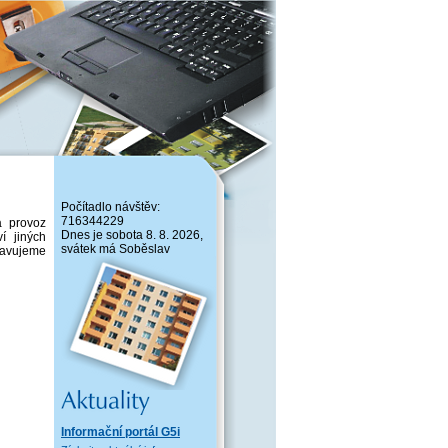
Počítadlo návštěv:
716344229
a provoz
Dnes je sobota 8. 8. 2026,
í jiných
svátek má Soběslav
pravujeme
stvo
/3
Informační portál G5i