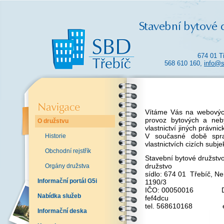
674 01 T
568 610 160,
info@s
Vítáme Vás na webových
provoz bytových a neby
O družstvu
vlastnictví jiných právnic
V současné době spra
Historie
vlastnictvích cizích subje
Obchodní rejstřík
Stavební bytové družstvo
dru
Orgány družstva
sídlo: 674 01 Třebíč, N
Informační portál G5i
11
IČO: 00050016 DI
Nabídka služeb
fef4dcu
tel. 568610168 e-
Informační deska