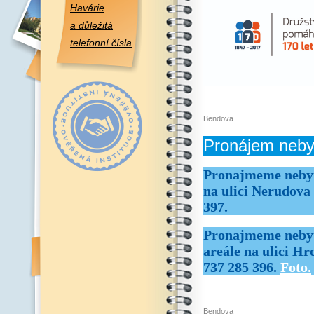
Havárie
a důležitá
telefonní čísla
Bendova
Pronájem neby
Pronajmeme nebyto
na ulici Nerudova 
397.
Pronajmeme nebyto
areále na ulici Hr
737 285 396.
Foto.
Bendova