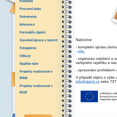
Kontakty
Pracovní doba
Dokumenty
Informace
Formuláře zápisů
Nabízíme:
Stavební úpravy v bytech
- kompletní správu domu
Fotogalerie
-
info.
Odkazy
- organizaci založení a v
veřejného rejstříku a ná
Napište nám
- zpracování prohlášení v
Projekty realizované v
V případě zájmu o výše 
IPRM
info@sbd-tr.cz
nebo 737 
Projekty realizované v
IROP