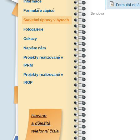
Informace
Formulář ohláš
Formuláře zápisů
Bendova
Stavební úpravy v bytech
Fotogalerie
Odkazy
Napište nám
Projekty realizované v
IPRM
Projekty realizované v
IROP
Havárie
a důležitá
telefonní čísla