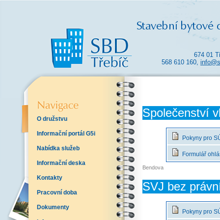
674 01 T
568 610 160,
info@s
Společenství v
O družstvu
Informační portál G5i
Pokyny pro SÚ
Nabídka služeb
Formulář ohlá
Informační deska
Bendova
Kontakty
SVJ bez právní
Pracovní doba
Dokumenty
Pokyny pro SÚ 