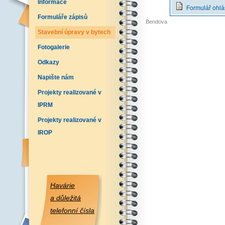
Informace
Formulář ohláš
Formuláře zápisů
Bendova
Stavební úpravy v bytech
Fotogalerie
Odkazy
Napište nám
Projekty realizované v
IPRM
Projekty realizované v
IROP
Havárie
a důležitá
telefonní čísla