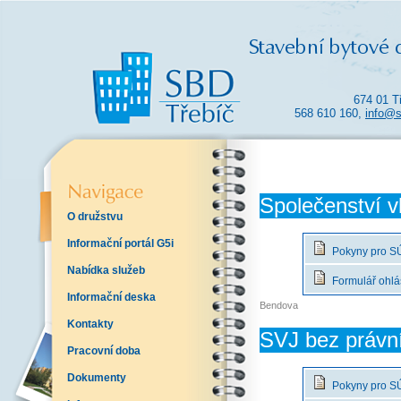
674 01 T
568 610 160,
info@s
Společenství v
O družstvu
Informační portál G5i
Pokyny pro SÚ
Nabídka služeb
Formulář ohlá
Informační deska
Bendova
Kontakty
SVJ bez právní
Pracovní doba
Dokumenty
Pokyny pro SÚ 