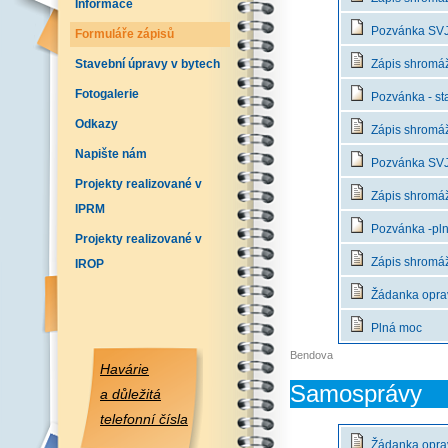
Informace
Pozvánka SVJ 
Formuláře zápisů
Stavební úpravy v bytech
Zápis shromážd
Fotogalerie
Pozvánka - st
Odkazy
Zápis shromáž
Napište nám
Pozvánka SVJ 
Projekty realizované v
Zápis shromáž
IPRM
Pozvánka -pln
Projekty realizované v
Zápis shromážd
IROP
Žádanka opra
Plná moc
Bendova
Havárie
Samosprávy
a důležitá
telefonní čísla
Žádanka opra