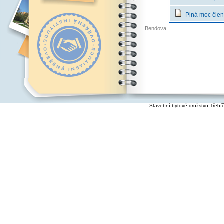
Plná moc člen
Bendova
Stavební bytové družstvo Třebí