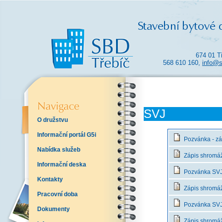
674 01 T
568 610 160,
info@s
SVJ
O družstvu
Informační portál G5i
Pozvánka - zá
Nabídka služeb
Zápis shromáž
Informační deska
Pozvánka SVJ 
Kontakty
Zápis shromáž
Pracovní doba
Pozvánka SVJ -
Dokumenty
Zápis shromáž