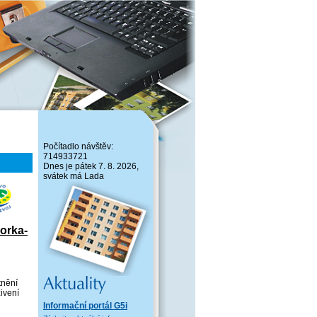
Počítadlo návštěv:
714933721
Dnes je pátek 7. 8. 2026,
svátek má Lada
orka-
tnění
ivení
Informační portál G5i