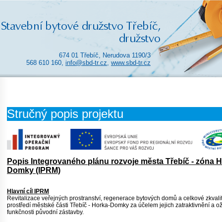
674 01 Třebíč, Nerudova 1190/3
568 610 160,
info@sbd-tr.cz
,
www.sbd-tr.cz
Stručný popis projektu
Popis Integrovaného plánu rozvoje města Třebíč - zóna H
Domky (IPRM)
Hlavní cíl IPRM
Revitalizace veřejných prostranství, regenerace bytových domů a celkové zkvali
prostředí městské části Třebíč - Horka-Domky za účelem jejich zatraktivnění a ož
funkčnosti původní zástavby.