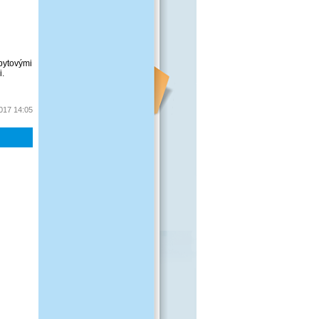
bytovými
i.
2017 14:05