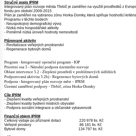
Stručný popis IPRM
Integrovaný plán rozvoje města Třebíč je zaměřen na využití prostředků z Evro
fondu pro období 2009-2015.
Plán je zaměřen na vybranou zónu Horka-Domky, která splňuje hodnotící kritéri
Programu v těchto bodech:
- Neuspokojivý demografický vývoj
- Nízká míra hospodářské aktivity
- Poměrně nízká úroveň hodnoty nemovitostí
Plánované aktivity
- Revitalizace veřejných prostranství
- Regenerace bytovýh domů
Program - Integrovaný operační program - IOP
Prioritní osa 5 - Národní podpora územního rozvoje
Oblast intervence 5.2 - Zlepšení prostředí v problémových sídlištích
Podporovaná aktivita 5.2b) - Regenerace bytových domů
Podpora - Integrovaný plán rozvoje měst – IPRM
Územní zaměření podpory - Třebíč, zóna Horka-Domky
Cíle IPRM
- Zlepšení kvality veřejných prostranství
- Zlepšení kvality bydlení místních obyvatel
- Podpora sociální integrace a občanské vybavenosti
Finanční objem IPRM
Celkový výdaje po přiznané dotaci 220 978 tis. Kč
Veřejné prostory 86 181 tis. Kč
Bytové domy 134 797 tis. Kč