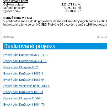
Výše dotace IPRM
Celkové dotace 127 171 tis. Kč
Veřejné prostory 73 253 tis. Kč
Bytové domy 53 918 tis. Kč
Bytové domy v IPRM
V předmětné zóně bylo do projektu zařezeno celkem 56 bytových domů s 2060 
jednotkami, z toho ve správě SBD Třebíč je 26 bytových domů s 1196 jednotkam
Bendova
28. 11. 
Realizované projekty
Bytový dům Hartmannova 1124-30
Bytový dům Hartmannova 1141-6
Bytový dům Okrajová 1162
Bytový dům Družstevní 1060-3
Bytový dům Družstevní 1088-94
Bytový dům Václavské nám. 1013-4
Bytový dům Družstevní 1018-9
Bytový dům Okrajová 1156-65
Bytový dům Družstevní 1064-70