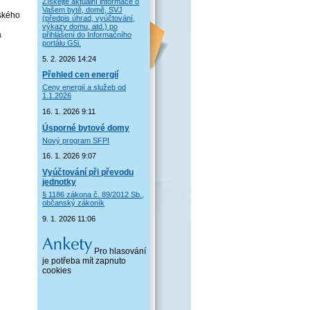
Získejte aktuální informace o
Vašem bytě, domě, SVJ
pského
(předpis úhrad, vyúčtování,
výkazy domu, atd.) po
a
přihlášení do Informačního
portálu G5i.
5. 2. 2026 14:24
Přehled cen energií
Ceny energií a služeb od
1.1.2026
16. 1. 2026 9:11
Úsporné bytové domy
Nový program SFPI
16. 1. 2026 9:07
Vyúčtování při převodu
jednotky
§ 1186 zákona č. 89/2012 Sb.,
občanský zákoník
9. 1. 2026 11:06
Pro hlasování
je potřeba mít zapnuto
cookies